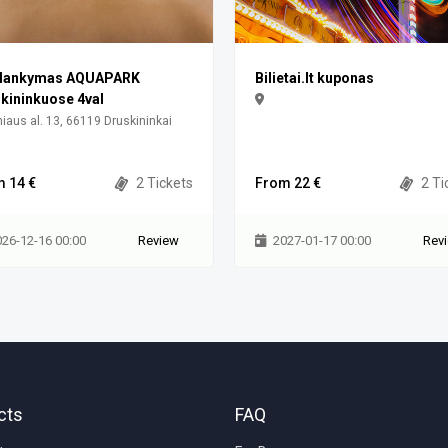
ilankymas AQUAPARK
Bilietai.lt kuponas
kininkuose 4val
niaus al. 13, 66119 Druskininkai
 14 €
2 Tickets
From 22 €
2 Ti
026-12-16 00:00
Review
2027-01-17 00:00
Rev
cts
FAQ