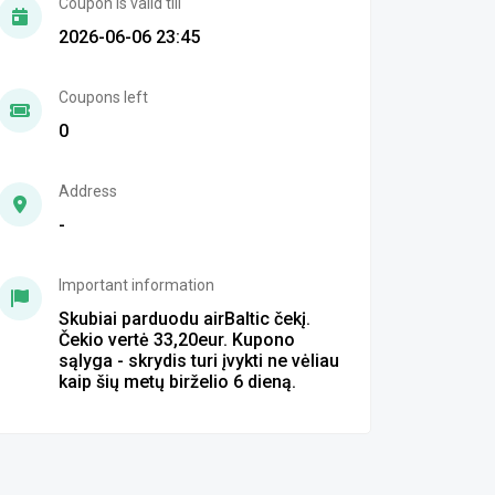
Coupon is valid till
2026-06-06 23:45
Coupons left
0
Address
-
Important information
Skubiai parduodu airBaltic čekį.
Čekio vertė 33,20eur. Kupono
sąlyga - skrydis turi įvykti ne vėliau
kaip šių metų birželio 6 dieną.