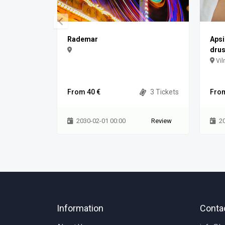
Rademar
Aps
drus
Vil
From 40 €
3 Tickets
From
2030-02-01 00:00
Review
2
Information
Conta