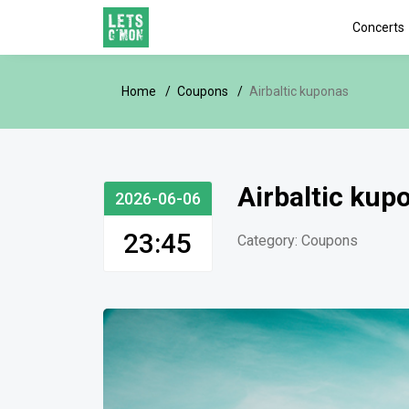
Concerts
Home
Coupons
Airbaltic kuponas
Airbaltic kup
2026-06-06
23:45
Category:
Coupons