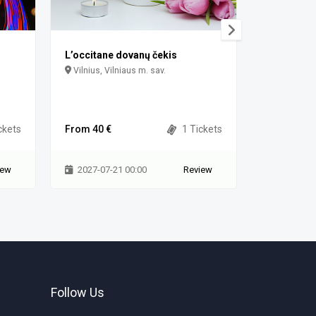
L’occitane dovanų čekis
bilietai.lt
Vilnius, Vilniaus m. sav.
Vilniaus g.
Vilnius
ckets
From 40 €
1 Tickets
From 40 €
iew
2027-07-21 00:00
Review
2026-12-
Follow Us