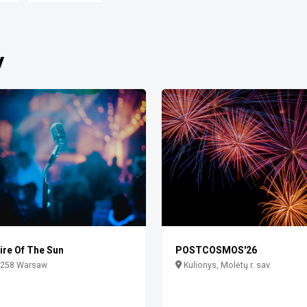
y
re Of The Sun
POSTCOSMOS'26
-258 Warsaw
Kulionys, Molėtų r. sav.